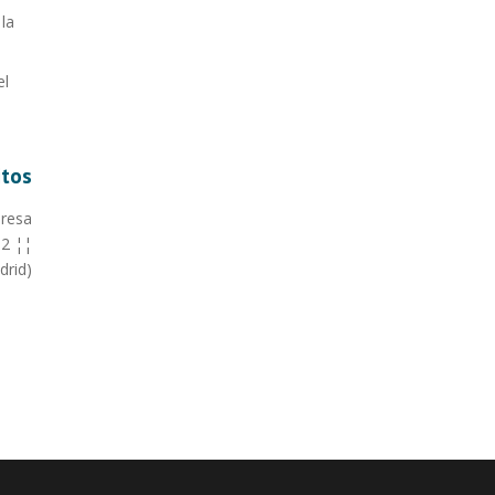
la
el
itos
presa
12 ¦¦
drid)