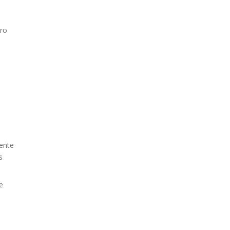
ero
ente
s
e
s