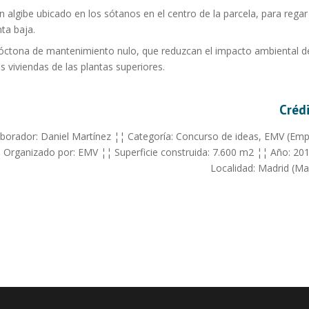
lgibe ubicado en los sótanos en el centro de la parcela, para regar 
ta baja.
tona de mantenimiento nulo, que reduzcan el impacto ambiental d
s viviendas de las plantas superiores.
Créd
aborador: Daniel Martínez ¦¦ Categoría: Concurso de ideas, EMV (Em
¦ Organizado por: EMV ¦¦ Superficie construida: 7.600 m2 ¦¦ Año: 20
Localidad: Madrid (Ma