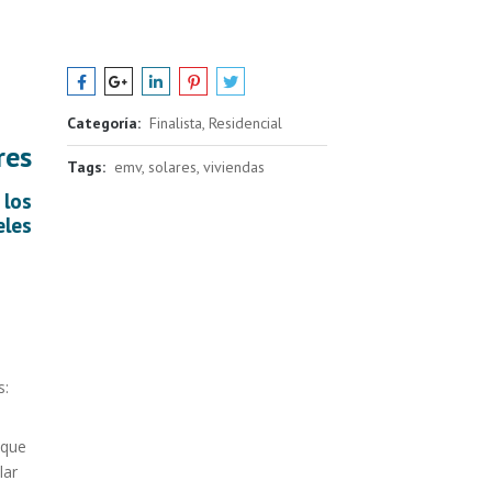
Categoría:
Finalista, Residencial
res
Tags:
emv, solares, viviendas
 los
eles
s:
 que
lar