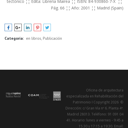
tectónico ¦¦ Edita: Librería Mairea ¦¦ ISBN: 84-930860-7-X ¦¦
Pág. 66 ¦¦ Año: 2001 ¦¦ Madrid (Spain)
Categoría:
en libros, Publicación
Oficina de arquitectura
especializada en Rehabilitación del
Patrimonio I Copyright 2026 ©
Dirección: c/ Gran Vía nº 6. Planta 4ª.
Madrid 28013. Teléfono: 91 091 04
41. Horario: lunes a viernes - 9:45 a
15:30 y 17:15 a 19:30. Email: