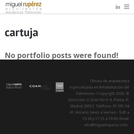
cartuja
No portfolio posts were found!
Oficina de arquitectura
especializada en Rehabilitación del
Patrimonio I Copyright 2026 ©
Dirección: c/ Gran Vía nº 6. Planta 4ª.
Madrid 28013. Teléfono: 91 091 04
41. Horario: lunes a viernes - 9:45 a
15:30 y 17:15 a 19:30. Email:
info@miguelruperez.com