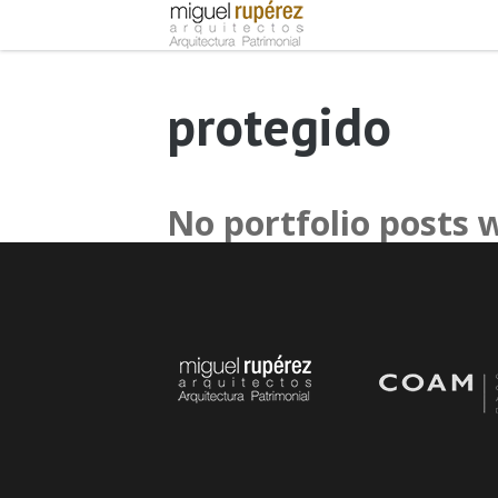
protegido
No portfolio posts 