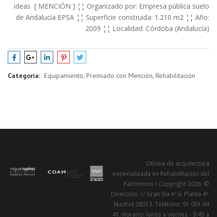
ideas [ MENCIÓN ] ¦¦ Organizado por: Empresa pública suelo
de Andalucía EPSA ¦¦ Superficie construida: 1.210 m2 ¦¦ Año:
2009 ¦¦ Localidad: Córdoba (Andalucía)
Categoría:
Equipamiento, Premiado con Mención, Rehabilitación
Oficina de arquitectura
especializada en Rehabilitación del
Patrimonio I Copyright 2026 ©
Dirección: c/ Gran Vía nº 6. Planta 4ª.
Madrid 28013. Teléfono: 91 091 04
41. Horario: lunes a viernes - 9:45 a